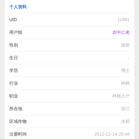
个人资料
UID
11881
用户组
农中仁者
性别
保密
生日
-
学历
博士
行业
种植
职业
种植大户
所在地
浙江
区域作物
水稻
柑橘
注册时间
2012-12-14 20:48