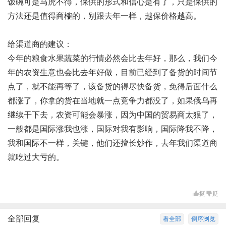
饭碗可是马虎不得，保供的形式和信心是有了，只是保供的
方法还是值得商榷的，别跟去年一样，越保价格越高。
给渠道商的建议：
今年的粮食水果
蔬菜
的行情必然会比去年好，那么，我们今
年的农资生意也会比去年好做，目前已经到了备货的时间节
点了，就不能再等了，该备货的得尽快备货，免得后面什么
都涨了，你拿的货在当地就一点竞争力都没了，如果俄乌再
继续干下去，农资可能会暴涨，因为中国的贸易商太狠了，
一般都是国际涨我也涨，国际对我有影响，国际降我不降，
我和国际不一样，关键，他们还擅长炒作，去年我们渠道商
就吃过大亏的。
挺
贬
全部回复
看全部
倒序浏览