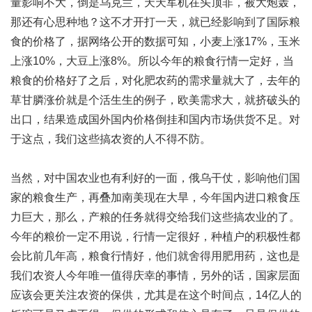
量影响不大，倒是乌克兰，天天军机在头顶非，被大炮轰，
那还有心思种地？这不才开打一天，就已经影响到了国际粮
食的价格了，据网络公开的数据可知，小麦上涨17%，玉米
上涨10%，大豆上涨8%。所以今年的粮食行情一定好，当
粮食的价格好了之后，对化肥农药的需求量就大了，去年的
草甘膦涨价就是个活生生的例子，欧美需求大，就挤破头的
出口，结果造成国外国内价格倒挂和国内市场供货不足。对
于这点，我们这些搞农资的人不得不防。
当然，对中国农业也有利好的一面，俄乌干仗，影响他们国
家的粮食生产，再叠加南美现在大旱，今年国内进口粮食压
力巨大，那么，产粮的任务就得交给我们这些搞农业的了。
今年的粮价一定不用说，行情一定很好，种植户的积极性都
会比前几年高，粮食行情好，他们就舍得用肥用药，这也是
我们
农资人
今年唯一值得庆幸的事情，另外的话，国家层面
应该会更关注农资的保供，尤其是在这个时间点，14亿人的