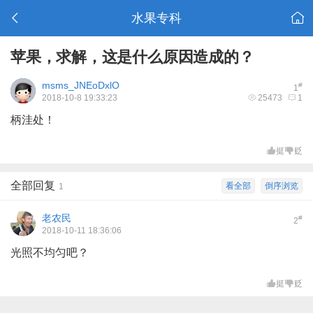
水果专科
苹果，求解，这是什么原因造成的？
msms_JNEoDxlO
#
1
2018-10-8 19:33:23
25473
1
柄洼处！
挺
贬
全部回复
看全部
倒序浏览
1
老农民
#
2
2018-10-11 18:36:06
光照不均匀吧？
挺
贬